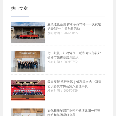
热门文章
赓续红色基因 传承革命精神——庆祝建
党105周年主题党日活动
发布时间： 2026/08/05
七一献礼，红魂铸企丨 明和党支部获评
长沙市先进基层党组织
发布时间： 2026/07/02
载誉履新 笃行致远｜傅高武当选中国演
艺设备技术协会第八届理事长
发布时间： 2026/04/29
文化和旅游部产业司司长缪沐阳一行莅
临明和集团调研指导