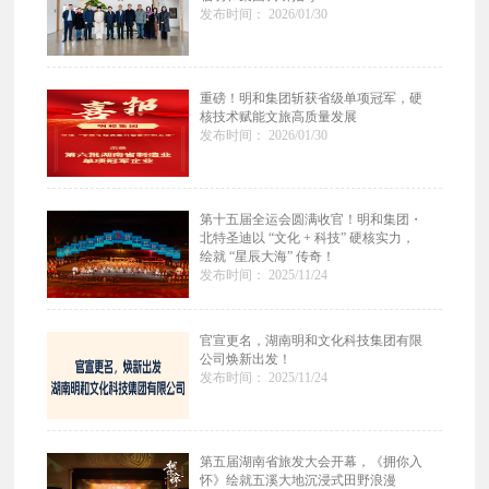
发布时间： 2026/01/30
重磅！明和集团斩获省级单项冠军，硬
核技术赋能文旅高质量发展
发布时间： 2026/01/30
第十五届全运会圆满收官！明和集团・
北特圣迪以 “文化 + 科技” 硬核实力，
绘就 “星辰大海” 传奇！
发布时间： 2025/11/24
官宣更名，湖南明和文化科技集团有限
公司焕新出发！
发布时间： 2025/11/24
第五届湖南省旅发大会开幕，《拥你入
怀》绘就五溪大地沉浸式田野浪漫