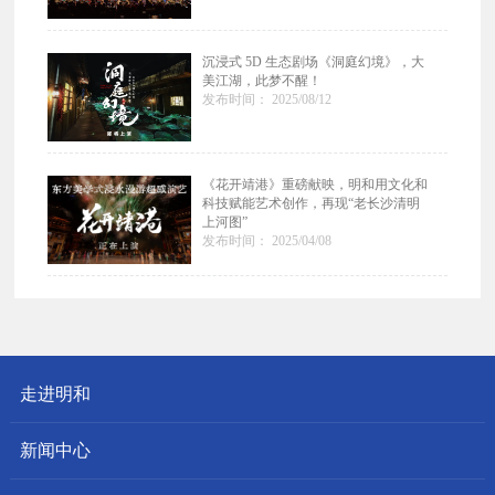
沉浸式 5D 生态剧场《洞庭幻境》，大
美江湖，此梦不醒！
发布时间： 2025/08/12
《花开靖港》重磅献映，明和用文化和
科技赋能艺术创作，再现“老长沙清明
上河图”
发布时间： 2025/04/08
走进明和
新闻中心