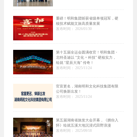
重磅！明和集团斩获省级单项冠军，硬
核技术赋能文旅高质量发展
发布时间： 2026/01/30
第十五届全运会圆满收官！明和集团・
北特圣迪以 “文化 + 科技” 硬核实力，
绘就 “星辰大海” 传奇！
发布时间： 2025/11/24
官宣更名，湖南明和文化科技集团有限
公司焕新出发！
发布时间： 2025/11/24
第五届湖南省旅发大会开幕，《拥你入
怀》绘就五溪大地沉浸式田野浪漫
发布时间： 2025/09/18