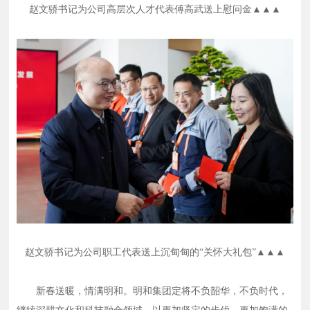
赵文骄书记为公司高层次人才代表傅高武送上慰问金▲
▲
▲
赵文骄书记为公司职工代表送上沉甸甸的“关怀大礼包”
▲
▲
▲
新春送暖，情满明和。明和集团定将不负韶华，不负时代，