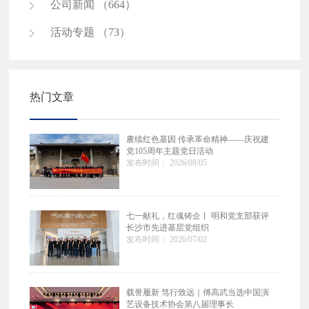
公司新闻 （664）
活动专题 （73）
热门文章
赓续红色基因 传承革命精神——庆祝建
党105周年主题党日活动
发布时间： 2026/08/05
七一献礼，红魂铸企丨 明和党支部获评
长沙市先进基层党组织
发布时间： 2026/07/02
载誉履新 笃行致远｜傅高武当选中国演
艺设备技术协会第八届理事长