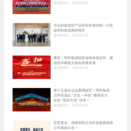
发布时间： 2026/04/29
文化和旅游部产业司司长缪沐阳一行莅
临明和集团调研指导
发布时间： 2026/01/30
重磅！明和集团斩获省级单项冠军，硬
核技术赋能文旅高质量发展
发布时间： 2026/01/30
第十五届全运会圆满收官！明和集团・
北特圣迪以 “文化 + 科技” 硬核实力，
绘就 “星辰大海” 传奇！
发布时间： 2025/11/24
官宣更名，湖南明和文化科技集团有限
公司焕新出发！