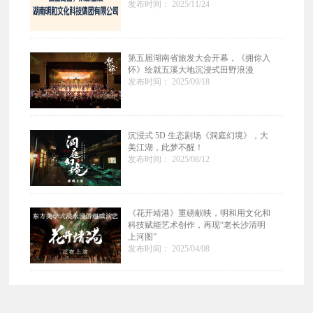
发布时间： 2025/11/24
第五届湖南省旅发大会开幕，《拥你入
怀》绘就五溪大地沉浸式田野浪漫
发布时间： 2025/09/18
沉浸式 5D 生态剧场《洞庭幻境》，大
美江湖，此梦不醒！
发布时间： 2025/08/12
《花开靖港》重磅献映，明和用文化和
科技赋能艺术创作，再现“老长沙清明
上河图”
发布时间： 2025/04/08