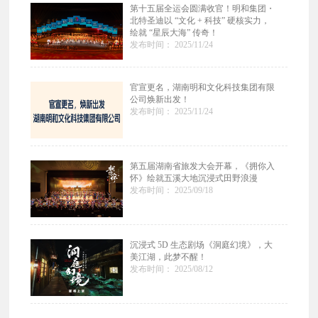
第十五届全运会圆满收官！明和集团・
北特圣迪以 “文化 + 科技” 硬核实力，
绘就 “星辰大海” 传奇！
发布时间： 2025/11/24
官宣更名，湖南明和文化科技集团有限
公司焕新出发！
发布时间： 2025/11/24
第五届湖南省旅发大会开幕，《拥你入
怀》绘就五溪大地沉浸式田野浪漫
发布时间： 2025/09/18
沉浸式 5D 生态剧场《洞庭幻境》，大
美江湖，此梦不醒！
发布时间： 2025/08/12