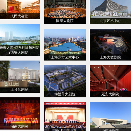
人民大会堂
国家大剧院
北京艺术中心
未来之瞳•瞳系列建筑剧院
（西安大剧院）
上海东方艺术中心
上海大歌剧院
上音歌剧院
梅兰芳大剧院
延安大剧院
湖南大剧院
湖南省人民会堂
山西大剧院